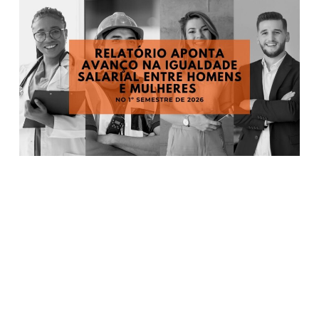
Relatório aponta avanço na igualdade salarial entre homens e mulheres no 1º semestre de 2026