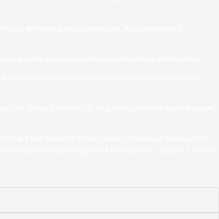
ricular, em termos de sua estrutura, funcionamento e
issional como processo contínuo, autônomo e permanente;
o àqueles referentes aos processos educacionais de ensino-
as com vistas à otimização do processo ensino-aprendizagem,
amental e nas séries do Ensino Médio (Educação Básica) nos
uras (Brasileira, Portuguesa e Estrangeira – Inglesa, Latina e