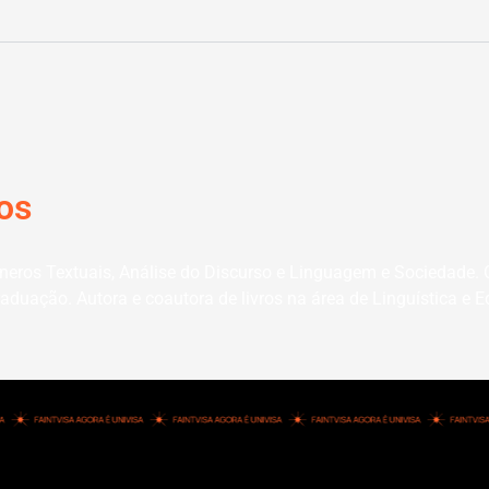
tos
eros Textuais, Análise do Discurso e Linguagem e Sociedade. 
uação. Autora e coautora de livros na área de Linguística e Ed