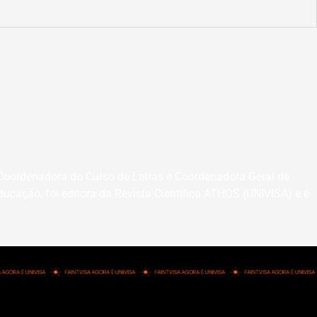
Coordenadora do Curso de Letras e Coordenadora Geral de
ucação, foi editora da Revista Científica ATHOS (UNIVISA) e é