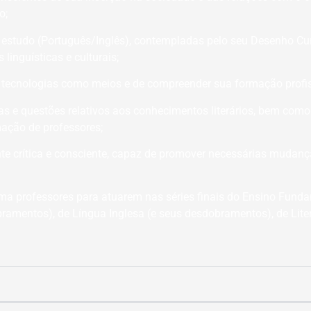
o;
e estudo (Português/Inglês), contempladas pelo seu Desenho Cur
linguísticas e culturais;
s tecnologias como meios e de compreender sua formação prof
mas e questões relativos aos conhecimentos literários, bem com
mação de professores;
e crítica e consciente, capaz de promover necessárias mudanç
rma professores para atuarem nas séries finais do Ensino Fund
mentos), de Língua Inglesa (e seus desdobramentos), de Literat