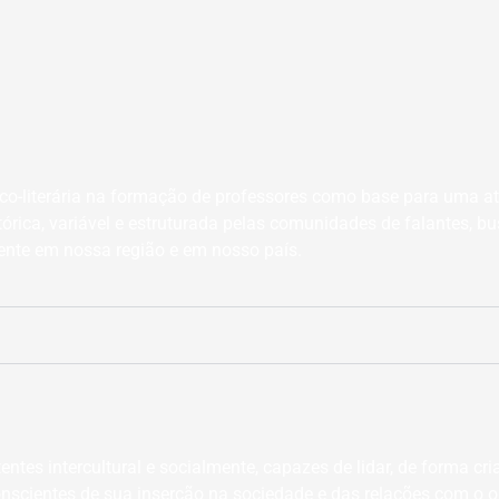
tico-literária na formação de professores como base para uma at
stórica, variável e estruturada pelas comunidades de falantes, 
tente em nossa região e em nosso país.
ntes intercultural e socialmente, capazes de lidar, de forma cr
conscientes de sua inserção na sociedade e das relações com o o