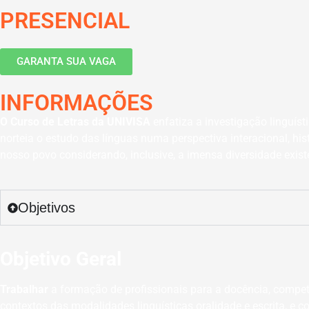
PRESENCIAL
GARANTA SUA VAGA
INFORMAÇÕES
O Curso de Letras da UNIVISA
enfatiza a investigação linguís
norteia o estudo das línguas numa perspectiva interacional, hi
nosso povo considerando, inclusive, a imensa diversidade exis
Objetivos
Objetivo Geral
Trabalhar
a formação de profissionais para a docência, compete
contextos das modalidades linguísticas oralidade e escrita, e 