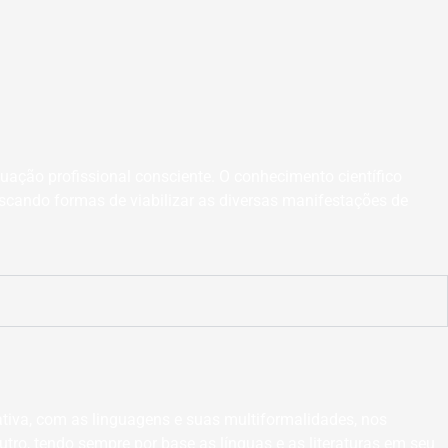
uação profissional consciente. O conhecimento científico
buscando formas de viabilizar as diversas manifestações de
iativa, com as linguagens e suas multiformalidades, nos
utro, tendo sempre por base as línguas e as literaturas em seu