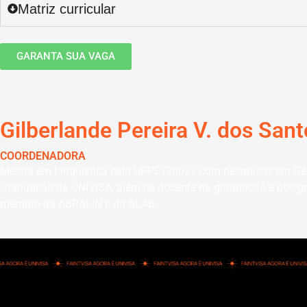
Matriz curricular
GARANTA SUA VAGA
Gilberlande Pereira V. dos San
COORDENADORA
Mestra em Linguística pela UFPE (2002), com pesquisas em Gên
Graduação da UNIVISA, além de docente na graduação e pós-grad
membro da ABRALIN e da ALAB.