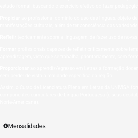
estudo formal, buscando o exercício efetivo do fazer pedagógic
Propiciar
ao profissional domínio do uso das línguas, objeto d
manifestações culturais, além de ter consciência das variedades 
Refletir
teoricamente sobre a linguagem, de fazer uso de nova
Formar
profissionais capazes de refletir criticamente sobre te
aprendizagem, visto que se trabalha, prioritariamente, com for
Proporcionar
ao aprendiz/egresso em Letras a formação docent
sem perder de vista a realidade específica da região.
Assim, o Curso de Licenciatura Plena em Letras da UNIVISA fo
componentes curriculares de Língua Portuguesa (e seus desdobra
Norte-Americana).
Mensalidades