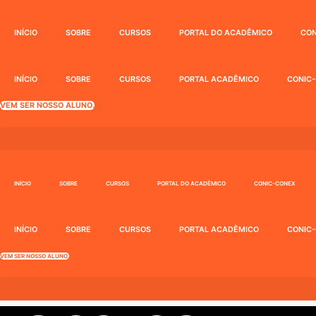
Ir
para
INÍCIO
SOBRE
CURSOS
PORTAL DO ACADÊMICO
CON
o
conteúdo
INÍCIO
SOBRE
CURSOS
PORTAL ACADÊMICO
CONIC
VEM SER NOSSO ALUNO.
INÍCIO
SOBRE
CURSOS
PORTAL DO ACADÊMICO
CONIC-CONEX
INÍCIO
SOBRE
CURSOS
PORTAL ACADÊMICO
CONIC
VEM SER NOSSO ALUNO.